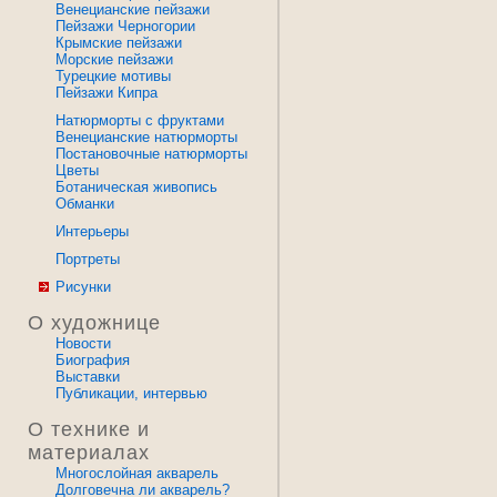
Венецианские пейзажи
Пейзажи Черногории
Крымские пейзажи
Морские пейзажи
Турецкие мотивы
Пейзажи Кипра
Натюрморты с фруктами
Венецианские натюрморты
Постановочные натюрморты
Цветы
Ботаническая живопись
Обманки
Интерьеры
Портреты
Рисунки
О художнице
Новости
Биография
Выставки
Публикации, интервью
О технике и
материалах
Многослойная акварель
Долговечна ли акварель?