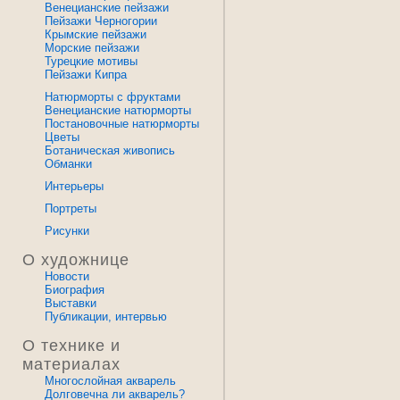
Венецианские пейзажи
Пейзажи Черногории
Крымские пейзажи
Морские пейзажи
Турецкие мотивы
Пейзажи Кипра
Натюрморты с фруктами
Венецианские натюрморты
Постановочные натюрморты
Цветы
Ботаническая живопись
Обманки
Интерьеры
Портреты
Рисунки
О художнице
Новости
Биография
Выставки
Публикации, интервью
О технике и
материалах
Многослойная акварель
Долговечна ли акварель?