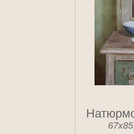
Натюрмо
67x85