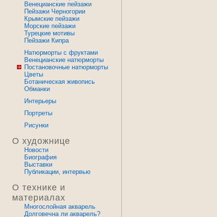
Венецианские пейзажи
Пейзажи Черногории
Крымские пейзажи
Морские пейзажи
Турецкие мотивы
Пейзажи Кипра
Натюрморты с фруктами
Венецианские натюрморты
Постановочные натюрморты
Цветы
Ботаническая живопись
Обманки
Интерьеры
Портреты
Рисунки
О художнице
Новости
Биография
Выставки
Публикации, интервью
О технике и
материалах
Многослойная акварель
Долговечна ли акварель?