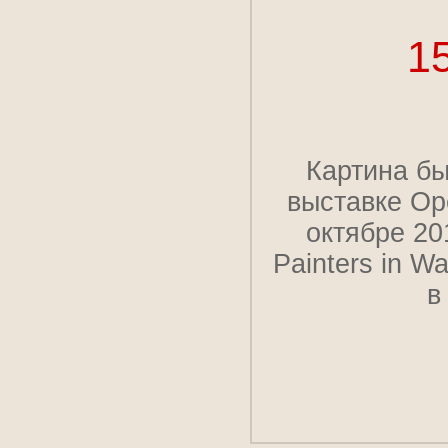
1
Картина бы
выставке Ope
октябре 20
Painters in W
в