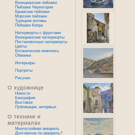
Венецианские пейзажи
Пейзажи Черногории
Крымские пейзажи
Морские пейзажи
Турецкие мотивы
Пейзажи Кипра
Натюрморты с фруктами
Венецианские натюрморты
Постановочные натюрморты
Цветы
Ботаническая живопись
Обманки
Интерьеры
Портреты
Рисунки
О художнице
Новости
Биография
Выставки
Публикации, интервью
О технике и
материалах
Многослойная акварель
Долговечна ли акварель?