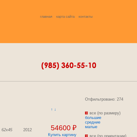
главная
карта сайта
контакты
Отфильтровано: 274
↑
↓
все (по размеру)
большие
средние
54600 ₽
малые
62x45
2012
Купить картину
все (по ориентации)